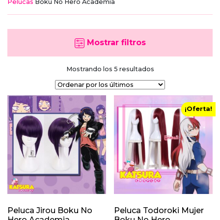
Pelucas
Boku No Hero Academia
Mostrar filtros
Ordenado
Mostrando los 5 resultados
por
los
últimos
¡Oferta!
Peluca Jirou Boku No
Peluca Todoroki Mujer
Hero Academia
Boku No Hero