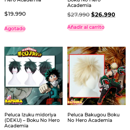
Academia
$
19.990
El
El
$
27.990
$
26.990
precio
prec
Añadir al carrito
Agotado
original
actu
era:
es:
$27.990.
$26.
Peluca Izuku midoriya
Peluca Bakugou Boku
(DEKU) – Boku No Hero
No Hero Academia
Academia