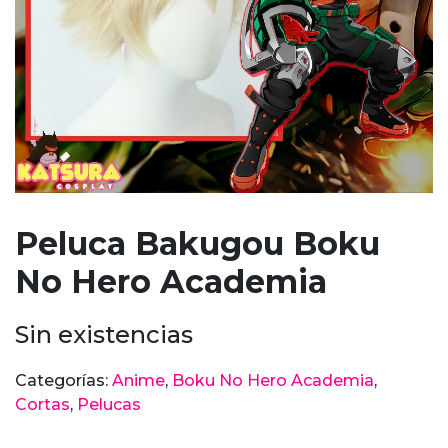
Peluca Bakugou Boku
No Hero Academia
Sin existencias
Categorías:
Anime
,
Boku No Hero Academia
,
Cortas
,
Pelucas