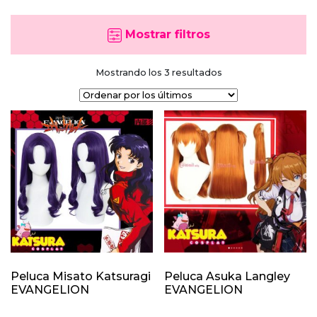
Mostrar filtros
Ordenado
Mostrando los 3 resultados
por
los
últimos
Peluca Misato Katsuragi
Peluca Asuka Langley
EVANGELION
EVANGELION