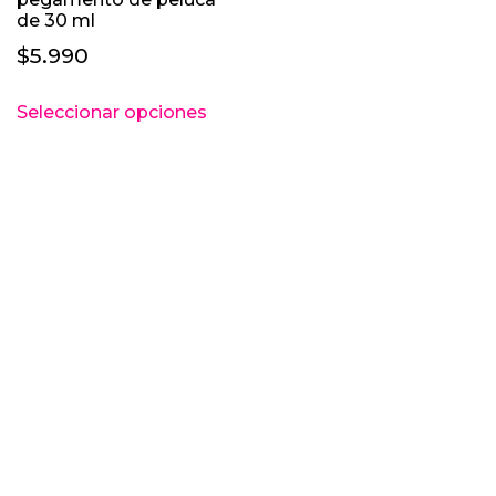
de 30 ml
$
5.990
Este
Seleccionar opciones
producto
tiene
múltiples
variantes.
Las
opciones
se
pueden
elegir
en
la
página
de
producto