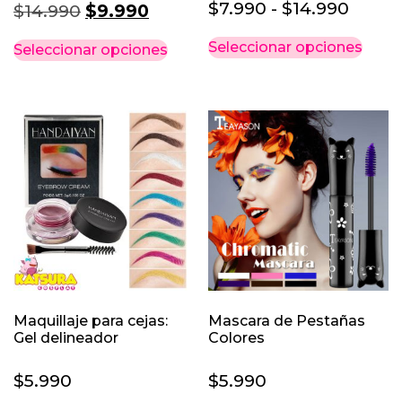
Rang
$
7.990
-
$
14.990
El
El
$
14.990
$
9.990
de
precio
precio
Este
Este
Seleccionar opciones
Seleccionar opciones
precio
original
actual
prod
producto
desd
tiene
era:
es:
tiene
múlti
$7.99
múltiples
$14.990.
$9.990.
varia
variantes.
hasta
Las
Las
$14.9
opci
opciones
se
se
pued
pueden
elegi
elegir
en
en
la
la
pági
página
de
Maquillaje para cejas:
Mascara de Pestañas
de
Gel delineador
Colores
prod
producto
$
5.990
$
5.990