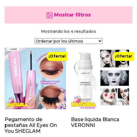
Mostrar filtros
Ordenado
Mostrando los 4 resultados
por
los
últimos
¡Oferta!
¡Oferta!
Pegamento de
Base liquida Blanca
pestañas All Eyes On
VERONNI
You SHEGLAM