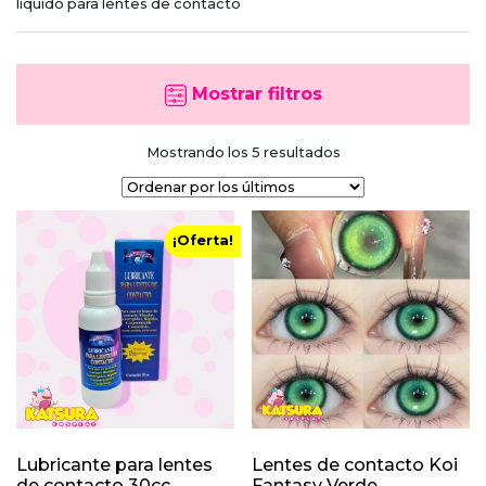
liquido para lentes de contacto
Mostrar filtros
Ordenado
Mostrando los 5 resultados
por
los
últimos
¡Oferta!
Lubricante para lentes
Lentes de contacto Koi
de contacto 30cc
Fantasy Verde