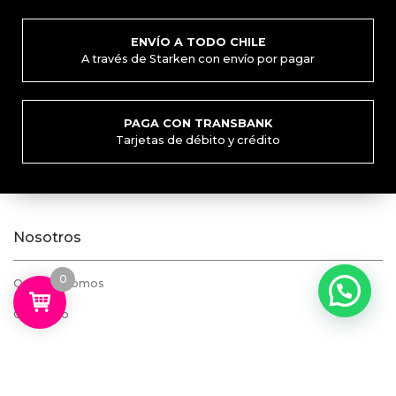
ENVÍO A TODO CHILE
A través de Starken con envío por pagar
PAGA CON TRANSBANK
Tarjetas de débito y crédito
Nosotros
0
Quiénes somos
Contacto
Mi cuenta