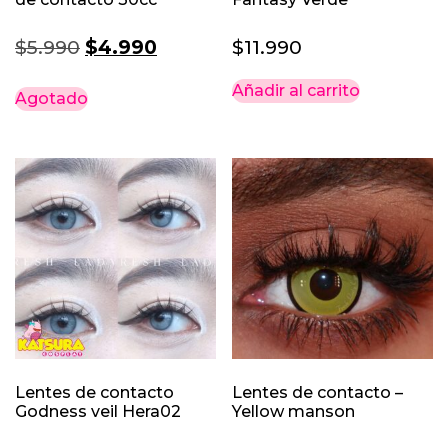
El
El
$
5.990
$
4.990
$
11.990
precio
precio
Añadir al carrito
Agotado
original
actual
era:
es:
$5.990.
$4.990.
Lentes de contacto
Lentes de contacto –
Godness veil Hera02
Yellow manson