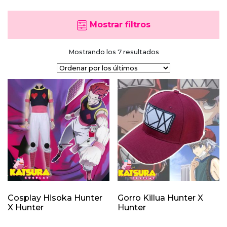
Mostrar filtros
Ordenado
Mostrando los 7 resultados
por
los
últimos
Cosplay Hisoka Hunter
Gorro Killua Hunter X
X Hunter
Hunter