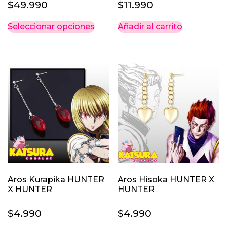
$
49.990
$
11.990
Este
Seleccionar opciones
Añadir al carrito
producto
tiene
múltiples
variantes.
Las
opciones
se
pueden
elegir
en
la
página
Aros Kurapika HUNTER
Aros Hisoka HUNTER X
de
X HUNTER
HUNTER
producto
$
4.990
$
4.990