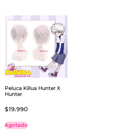
desd
tiene
múlti
$9.9
varia
hast
Las
$49.
opci
se
pued
elegi
en
la
pági
Peluca Killua Hunter X
de
Hunter
prod
$
19.990
Agotado