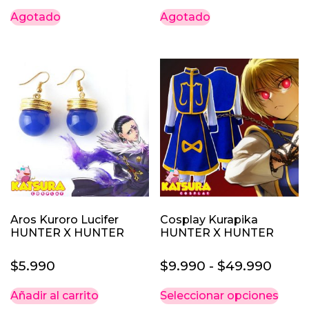
Agotado
Agotado
Aros Kuroro Lucifer
Cosplay Kurapika
HUNTER X HUNTER
HUNTER X HUNTER
Rang
$
5.990
$
9.990
-
$
49.990
de
Este
Añadir al carrito
Seleccionar opciones
preci
prod