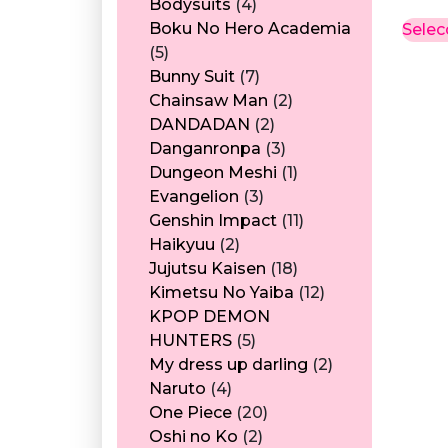
producto
4
Bodysuits
4
productos
Boku No Hero Academia
Selec
5
5
productos
7
Bunny Suit
7
productos
2
Chainsaw Man
2
2
productos
DANDADAN
2
productos
3
Danganronpa
3
productos
1
Dungeon Meshi
1
3
producto
Evangelion
3
productos
11
Genshin Impact
11
2
productos
Haikyuu
2
productos
18
Jujutsu Kaisen
18
productos
12
Kimetsu No Yaiba
12
productos
KPOP DEMON
5
HUNTERS
5
productos
2
My dress up darling
2
4
productos
Naruto
4
productos
20
One Piece
20
2
productos
Oshi no Ko
2