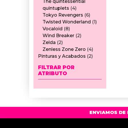
productos
The quintessential
4
quintuplets
4
productos
6
Tokyo Revengers
6
productos
1
Twisted Wonderland
1
8
producto
Vocaloid
8
productos
2
Wind Breaker
2
2
productos
Zelda
2
productos
4
Zenless Zone Zero
4
2
productos
Pinturas y Acabados
2
productos
FILTRAR POR
ATRIBUTO
ENVIAMOS DE 