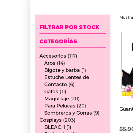
Mostra
FILTRAR POR STOCK
CATEGORÍAS
117
Accesorios
117
14
productos
Aros
14
productos
1
Bigote y barba
1
producto
Estuche Lentes de
6
Contacto
6
11
productos
Gafas
11
productos
20
Maquillaje
20
productos
20
Para Pelucas
20
Guant
productos
9
Sombreros y Gorras
9
203
productos
Cosplays
203
1
productos
BLEACH
1
$
5.9