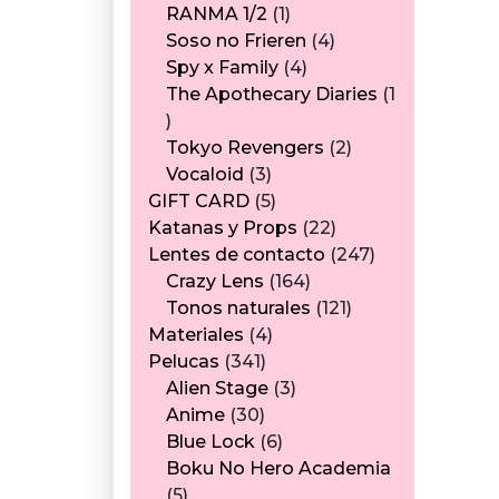
1
productos
RANMA 1/2
1
producto
4
Soso no Frieren
4
4
productos
Spy x Family
4
productos
The Apothecary Diaries
1
1
producto
2
Tokyo Revengers
2
3
productos
Vocaloid
3
productos
5
GIFT CARD
5
productos
22
Katanas y Props
22
productos
247
Lentes de contacto
247
164
productos
Crazy Lens
164
productos
121
Tonos naturales
121
4
productos
Materiales
4
341
productos
Pelucas
341
productos
3
Alien Stage
3
30
productos
Anime
30
productos
6
Blue Lock
6
productos
Boku No Hero Academia
5
5