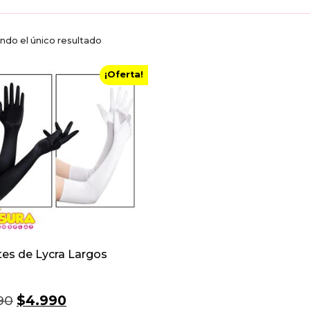
ndo el único resultado
¡Oferta!
es de Lycra Largos
El
El
90
$
4.990