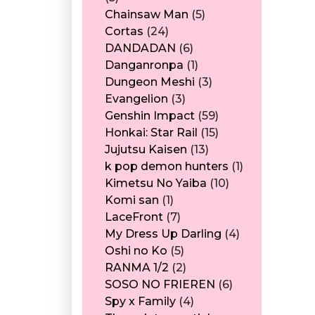
productos
5
Chainsaw Man
5
24
productos
Cortas
24
productos
6
DANDADAN
6
productos
1
Danganronpa
1
producto
3
Dungeon Meshi
3
3
productos
Evangelion
3
productos
59
Genshin Impact
59
productos
15
Honkai: Star Rail
15
13
productos
Jujutsu Kaisen
13
productos
1
k pop demon hunters
1
10
producto
Kimetsu No Yaiba
10
1
productos
Komi san
1
producto
7
LaceFront
7
productos
4
My Dress Up Darling
4
5
productos
Oshi no Ko
5
productos
2
RANMA 1/2
2
productos
6
SOSO NO FRIEREN
6
4
productos
Spy x Family
4