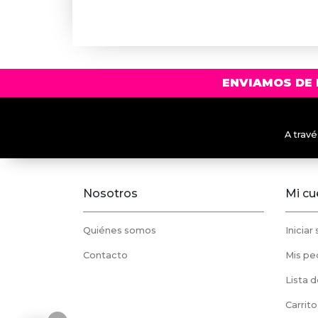
era:
es:
$39.990.
$32.990.
ENVIAMOS DE 
A trav
Nosotros
Mi cu
Quiénes somos
Iniciar
Contacto
Mis pe
Lista 
Carrito