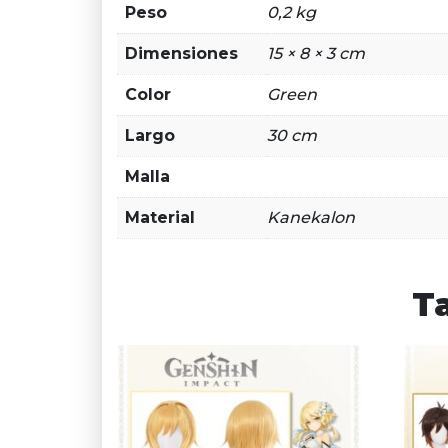
Peso
0,2 kg
Dimensiones
15 × 8 × 3 cm
Color
Green
Largo
30 cm
Malla
Material
Kanekalon
T