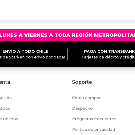
LUNES A VIERNES A TODA REGIÓN METROPOLITA
ENVÍO A TODO CHILE
PAGA CON TRANSBANK
és de Starken con envío por pagar
Tarjetas de débito y crédi
enta
Soporte
 sesión
Cómo comprar
didos
Despacho
de deseos
Preguntas frecuentes
Política de privacidad