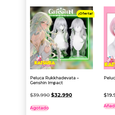
¡Oferta!
Peluca Rukkhadevata –
Pelu
Genshin Impact
El
El
$
39.990
$
32.990
$
19.
precio
precio
Añadi
Agotado
original
actual