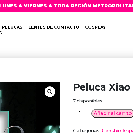
LUNES A VIERNES A TODA REGIÓN METROPOLITA
PELUCAS
LENTES DE CONTACTO
COSPLAY
S
Peluca Xiao
7 disponibles
Peluca
Añadir al carrito
Xiao
Genshin
Categorías:
Genshin Imp