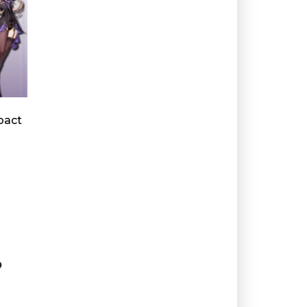
pact
?