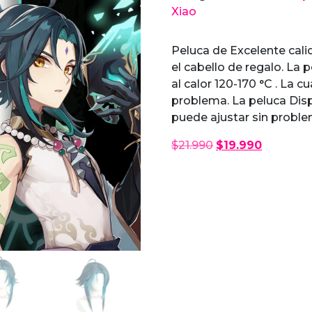
Impact
Xiao
cantidad
Peluca de Excelente calid
el cabello de regalo. La 
al calor 120-170 °C . La c
problema. La peluca Disp
puede ajustar sin proble
El
El
$
21.990
$
19.990
precio
precio
original
actual
era:
es:
$21.990.
$19.990.