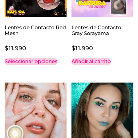
Lentes de Contacto Red
Lentes de Contacto
Mesh
Gray Sorayama
$
11.990
$
11.990
Este
Seleccionar opciones
Añadir al carrito
producto
tiene
múltiples
variantes.
Las
opciones
se
pueden
elegir
en