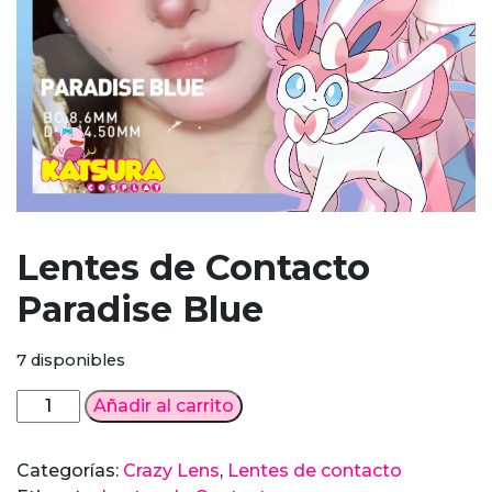
Lentes de Contacto
Paradise Blue
7 disponibles
Lentes
Añadir al carrito
de
Contacto
Categorías:
Crazy Lens
,
Lentes de contacto
Paradise