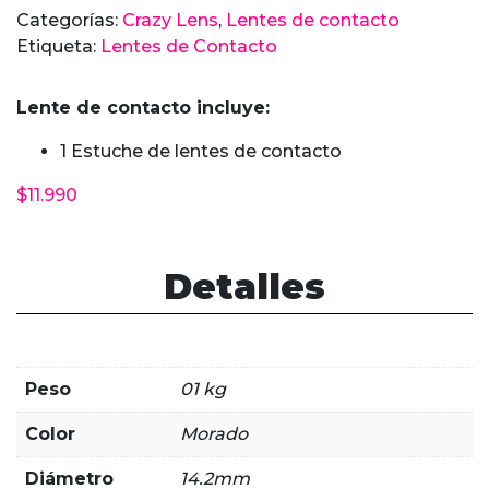
contacto
Categorías:
Crazy Lens
,
Lentes de contacto
Midsummer
Etiqueta:
Lentes de Contacto
Night
Purple
Lente de contacto incluye:
cantidad
1 Estuche de lentes de contacto
$
11.990
Detalles
Peso
01 kg
Color
Morado
Diámetro
14.2mm