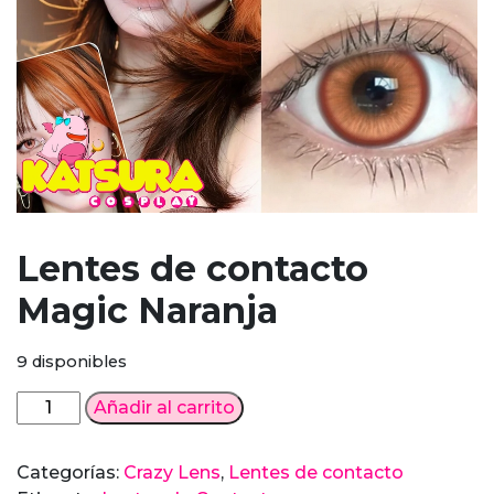
Lentes de contacto
Magic Naranja
9 disponibles
Lentes
Añadir al carrito
de
contacto
Categorías:
Crazy Lens
,
Lentes de contacto
Magic