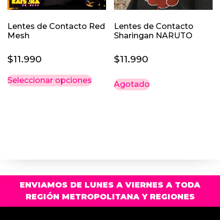
Lentes de Contacto Red
Lentes de Contacto
Mesh
Sharingan NARUTO
$
11.990
$
11.990
Este
Seleccionar opciones
Agotado
producto
tiene
múltiples
variantes.
Las
opciones
se
pueden
elegir
ENVIAMOS DE LUNES A VIERNES A TODA
en
REGIÓN METROPOLITANA Y REGIONES
la
página