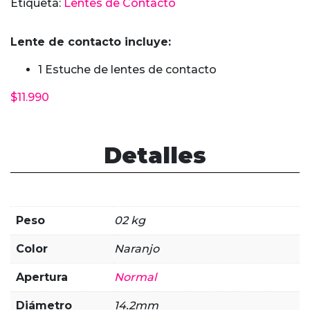
Etiqueta:
Lentes de Contacto
Naranja
cantidad
Lente de contacto incluye:
1 Estuche de lentes de contacto
$
11.990
Detalles
Peso
02 kg
Color
Naranjo
Apertura
Normal
Diámetro
14.2mm