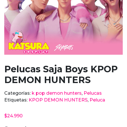
Pelucas Saja Boys KPOP
DEMON HUNTERS
Categorías:
k pop demon hunters
,
Pelucas
Etiquetas:
KPOP DEMON HUNTERS
,
Peluca
$
24.990