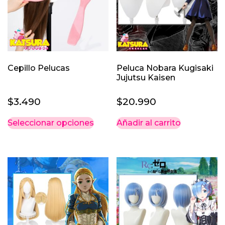
Cepillo Pelucas
Peluca Nobara Kugisaki
Jujutsu Kaisen
$
3.490
$
20.990
Este
Seleccionar opciones
Añadir al carrito
producto
tiene
múltiples
variantes.
Las
opciones
se
pueden