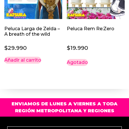
elegir
en
la
página
Peluca Larga de Zelda –
Peluca Rem Re:Zero
de
A breath of the wild
producto
$
29.990
$
19.990
Añadir al carrito
Agotado
ENVIAMOS DE LUNES A VIERNES A TODA
REGIÓN METROPOLITANA Y REGIONES