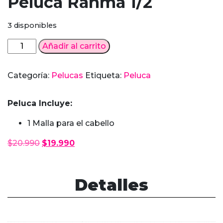
Peluca Ranma 1/2
3 disponibles
Peluca
Añadir al carrito
Ranma
1/2
Categoría:
Pelucas
Etiqueta:
Peluca
cantidad
Peluca Incluye:
1 Malla para el cabello
El
El
$
20.990
$
19.990
precio
precio
original
actual
era:
es:
Detalles
$20.990.
$19.990.