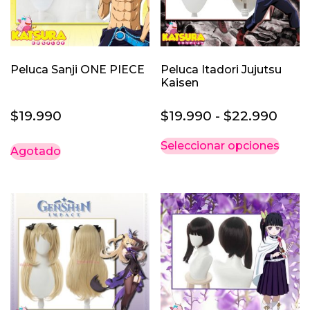
Peluca Sanji ONE PIECE
Peluca Itadori Jujutsu
Kaisen
Ran
$
19.990
$
19.990
-
$
22.990
de
Este
Seleccionar opciones
Agotado
prec
prod
des
tiene
múlti
$19.
varia
hast
Las
$22.
opci
se
pued
elegi
en