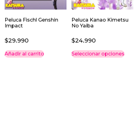
la
pági
Peluca Fischl Genshin
Peluca Kanao Kimetsu
de
Impact
No Yaiba
prod
$
29.990
$
24.990
Este
Añadir al carrito
Seleccionar opciones
prod
tiene
múlti
varia
Las
opci
se
pued
elegi
en
la