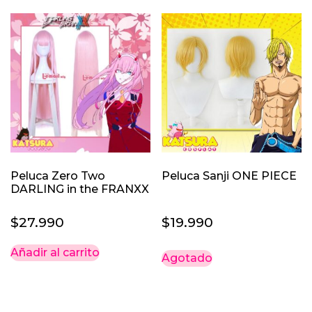
$39.990.
$32.990.
Peluca Zero Two
Peluca Sanji ONE PIECE
DARLING in the FRANXX
$
27.990
$
19.990
Añadir al carrito
Agotado