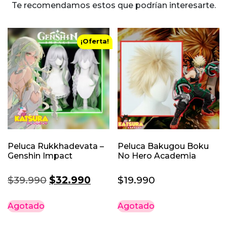
pueden
pued
Te recomendamos estos que podrían interesarte.
elegir
elegi
en
en
la
la
¡Oferta!
página
pági
de
de
producto
prod
Peluca Rukkhadevata –
Peluca Bakugou Boku
Genshin Impact
No Hero Academia
El
El
$
39.990
$
32.990
$
19.990
precio
precio
Agotado
Agotado
original
actual
era:
es: