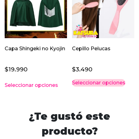
Capa Shingeki no Kyojin
Cepillo Pelucas
$
19.990
$
3.490
Este
Este
Seleccionar opciones
Seleccionar opciones
producto
prod
tiene
tiene
múltiples
múlti
variantes.
varia
¿Te gustó este
Las
Las
opciones
opci
producto?
se
se