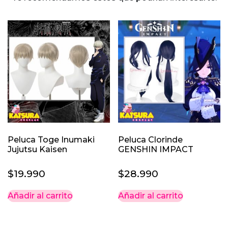
elegir
en
la
página
de
producto
Peluca Toge Inumaki
Peluca Clorinde
Jujutsu Kaisen
GENSHIN IMPACT
$
19.990
$
28.990
Añadir al carrito
Añadir al carrito