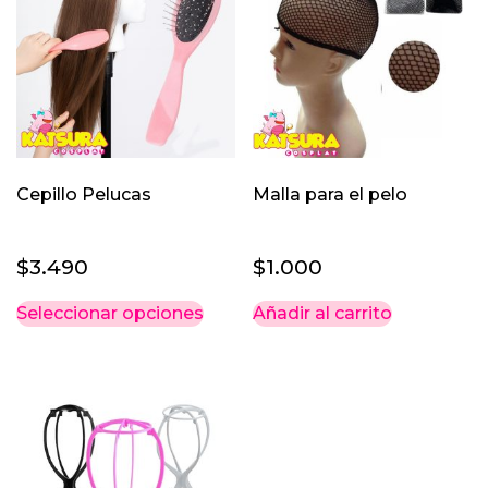
Cepillo Pelucas
Malla para el pelo
$
3.490
$
1.000
Este
Seleccionar opciones
Añadir al carrito
producto
tiene
múltiples
variantes.
Las
opciones
se