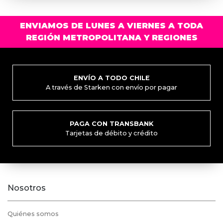
Las
opciones
ENVIAMOS DE LUNES A VIERNES A TODA
se
REGIÓN METROPOLITANA Y REGIONES
pueden
elegir
en
la
ENVÍO A TODO CHILE
A través de Starken con envío por pagar
página
de
producto
PAGA CON TRANSBANK
Tarjetas de débito y crédito
Nosotros
Quiénes somos