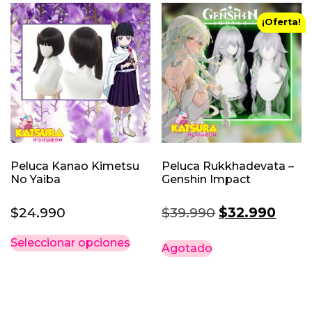
¡Oferta!
Peluca Kanao Kimetsu
Peluca Rukkhadevata –
No Yaiba
Genshin Impact
El
El
$
24.990
$
39.990
$
32.990
precio
preci
Este
Seleccionar opciones
Agotado
original
actua
producto
era:
es:
tiene
múltiples
$39.990.
$32.9
variantes.