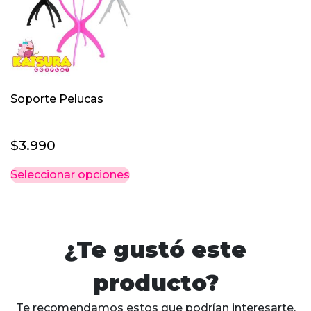
pueden
elegir
en
la
página
Soporte Pelucas
de
producto
$
3.990
Este
Seleccionar opciones
producto
tiene
múltiples
variantes.
¿Te gustó este
Las
opciones
producto?
se
pueden
Te recomendamos estos que podrían interesarte.