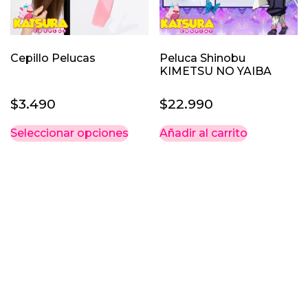
Cepillo Pelucas
Peluca Shinobu
KIMETSU NO YAIBA
$
3.490
$
22.990
Este
Seleccionar opciones
Añadir al carrito
producto
tiene
múltiples
variantes.
Las
opciones
se
pueden
elegir
en