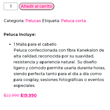
Peluca
Añadir al carrito
Lila
corta
Categoría:
Pelucas
Etiqueta:
Peluca corta
bowl
cup
Peluca Incluye:
cantidad
1 Malla para el cabello
Peluca confeccionada con fibra Kanekalon de
alta calidad, reconocida por su suavidad,
resistencia y apariencia natural. Su diseño
ligero y cómodo permite usarla durante horas,
siendo perfecta tanto para el día a día como
para cosplay, sesiones fotográficas o eventos
especiales.
El
El
$
22.990
$
19.990
precio
precio
original
actual