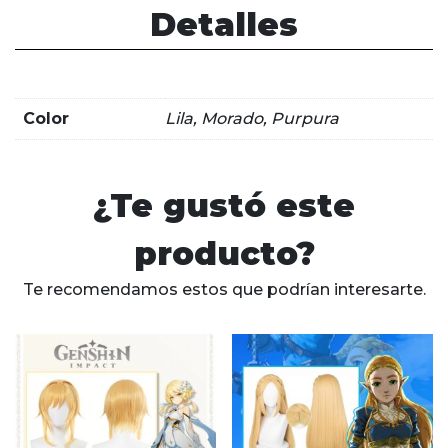
era:
es:
Detalles
$22.990.
$19.990.
Color
Lila, Morado, Purpura
¿Te gustó este
producto?
Te recomendamos estos que podrían interesarte.