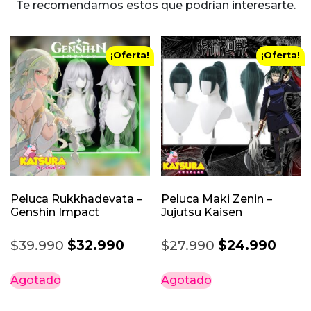
Te recomendamos estos que podrían interesarte.
¡Oferta!
¡Oferta!
Peluca Rukkhadevata –
Peluca Maki Zenin –
Genshin Impact
Jujutsu Kaisen
El
El
El
El
$
39.990
$
32.990
$
27.990
$
24.990
precio
precio
precio
prec
Agotado
Agotado
original
actual
original
actu
era:
es:
era:
es: