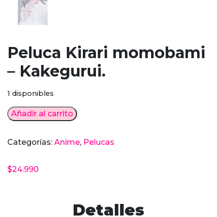
Peluca Kirari momobami
– Kakegurui.
1 disponibles
Peluca
Añadir al carrito
Kirari
momobami
Categorías:
Anime
,
Pelucas
-
Kakegurui.
$
24.990
cantidad
Detalles