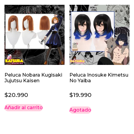
$39.990.
$32.990.
$27.990.
$24.
Peluca Nobara Kugisaki
Peluca Inosuke Kimetsu
Jujutsu Kaisen
No Yaiba
$
20.990
$
19.990
Añadir al carrito
Agotado