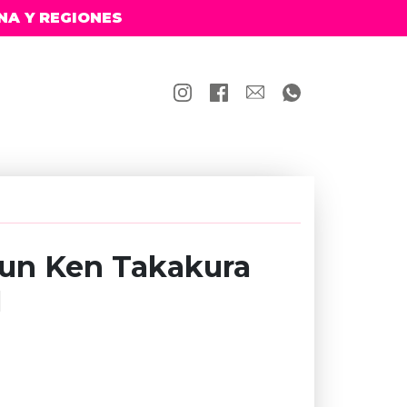
NA Y REGIONES
run Ken Takakura
N