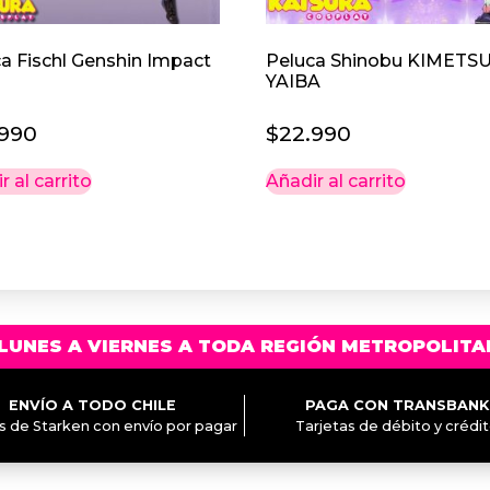
a Fischl Genshin Impact
Peluca Shinobu KIMETS
YAIBA
.990
$
22.990
r al carrito
Añadir al carrito
LUNES A VIERNES A TODA REGIÓN METROPOLITA
ENVÍO A TODO CHILE
PAGA CON TRANSBANK
és de Starken con envío por pagar
Tarjetas de débito y crédi