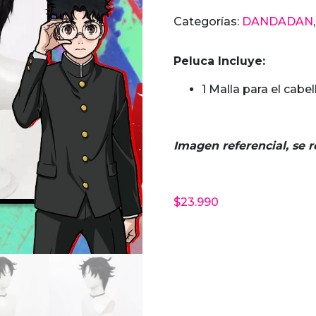
Ken
Categorías:
DANDADAN
Takakura
DANDADAN
Peluca Incluye:
cantidad
1 Malla para el cabel
Imagen referencial, se r
$
23.990