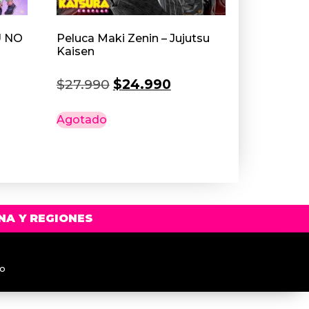
U NO
Peluca Maki Zenin – Jujutsu
Kaisen
El
El
$
27.990
$
24.990
precio
precio
Agotado
original
actual
era:
es:
$27.990.
$24.990.
NA Y REGIONES
to