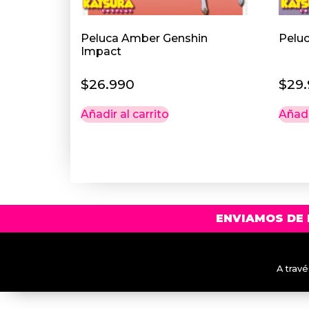
Peluca Amber Genshin
Peluc
Impact
$
26.990
$
29
Añadir al carrito
Añadi
ENVIAMOS DE 
A trav