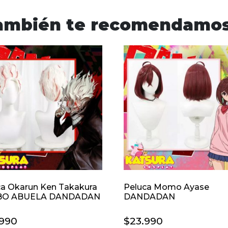
ambién te recomendamo
ca Okarun Ken Takakura
Peluca Momo Ayase
BO ABUELA DANDADAN
DANDADAN
.990
$
23.990