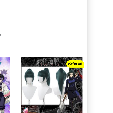
?
¡Oferta!