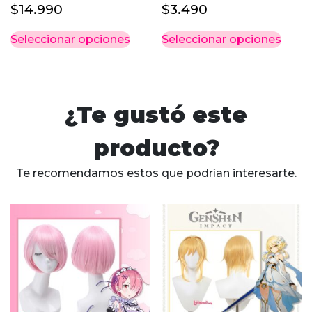
$
14.990
$
3.490
Este
Este
Seleccionar opciones
Seleccionar opciones
producto
prod
tiene
tiene
múltiples
múlti
variantes.
varia
¿Te gustó este
Las
Las
opciones
opci
producto?
se
se
pueden
pued
Te recomendamos estos que podrían interesarte.
elegir
elegi
en
en
la
la
página
pági
de
de
producto
prod