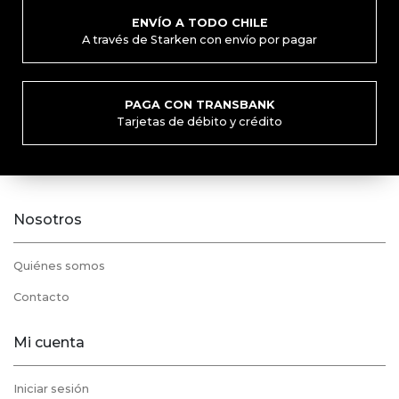
de
ENVÍO A TODO CHILE
producto
A través de Starken con envío por pagar
PAGA CON TRANSBANK
Tarjetas de débito y crédito
Nosotros
Quiénes somos
Contacto
Mi cuenta
Iniciar sesión