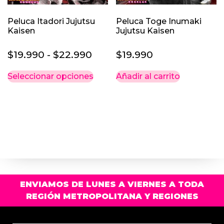
Peluca Itadori Jujutsu
Peluca Toge Inumaki
Kaisen
Jujutsu Kaisen
Rango
$
19.990
-
$
22.990
$
19.990
de
Este
Seleccionar opciones
Añadir al carrito
precios:
producto
desde
tiene
múltiples
$19.990
variantes.
hasta
Las
$22.990
opciones
se
pueden
elegir
ENVIAMOS DE LUNES A VIERNES A TODA
en
REGIÓN METROPOLITANA Y REGIONES
la
página