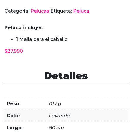
The
Categoría:
Pelucas
Etiqueta:
Peluca
Fragrant
Flower
Peluca incluye:
Blooms
with
1 Malla para el cabello
Dignity
cantidad
$
27.990
Detalles
Peso
01 kg
Color
Lavanda
Largo
80 cm