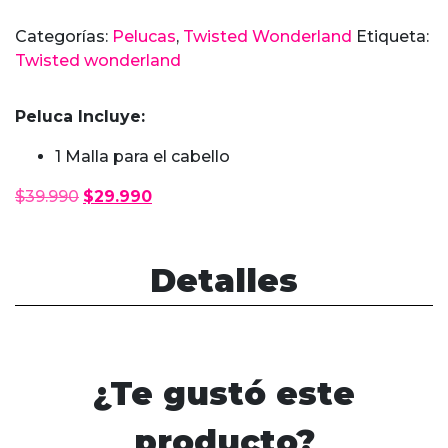
Categorías:
Pelucas
,
Twisted Wonderland
Etiqueta:
Twisted wonderland
Peluca Incluye:
1 Malla para el cabello
El
El
$
39.990
$
29.990
precio
precio
original
actual
era:
es:
Detalles
$39.990.
$29.990.
¿Te gustó este
producto?