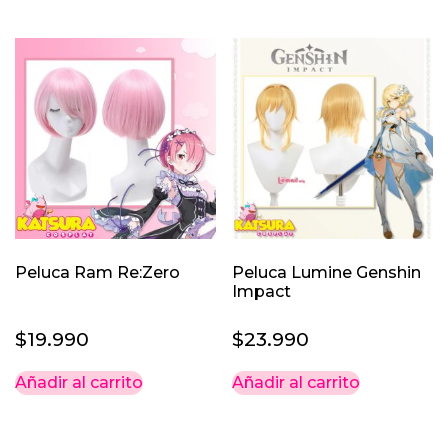
des
tiene
múlti
$19.
varia
hast
Las
$22.
opci
se
pued
elegi
en
la
pági
Peluca Ram Re:Zero
Peluca Lumine Genshin
de
Impact
prod
$
19.990
$
23.990
Añadir al carrito
Añadir al carrito