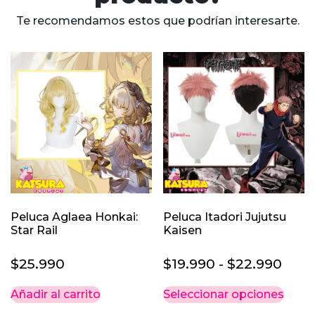
Te recomendamos estos que podrían interesarte.
Peluca Aglaea Honkai:
Peluca Itadori Jujutsu
Star Rail
Kaisen
Ran
$
25.990
$
19.990
-
$
22.990
de
Este
Añadir al carrito
Seleccionar opciones
prec
prod