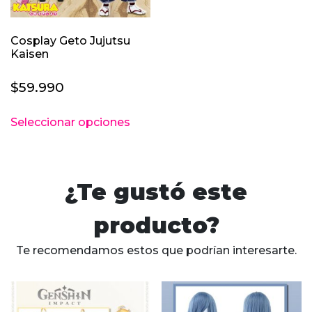
Cosplay Geto Jujutsu
Kaisen
$
59.990
Este
Seleccionar opciones
producto
tiene
múltiples
variantes.
¿Te gustó este
Las
opciones
producto?
se
pueden
Te recomendamos estos que podrían interesarte.
elegir
en
la
página