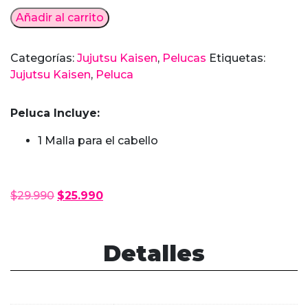
Peluca
Añadir al carrito
Geto
Jujutsu
Categorías:
Jujutsu Kaisen
,
Pelucas
Etiquetas:
Kaisen
Jujutsu Kaisen
,
Peluca
cantidad
Peluca Incluye:
1 Malla para el cabello
El
El
$
29.990
$
25.990
precio
precio
original
actual
era:
es:
Detalles
$29.990.
$25.990.