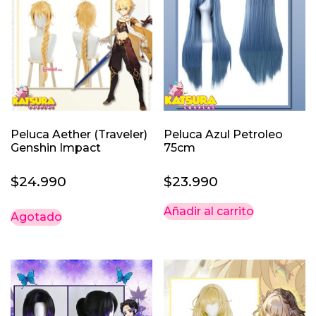
de
producto
Peluca Aether (Traveler)
Peluca Azul Petroleo
Genshin Impact
75cm
$
24.990
$
23.990
Añadir al carrito
Agotado