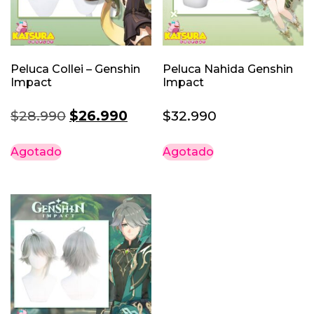
Peluca Collei – Genshin
Peluca Nahida Genshin
Impact
Impact
El
El
$
28.990
$
26.990
$
32.990
precio
precio
Agotado
Agotado
original
actual
era:
es:
$28.990.
$26.990.