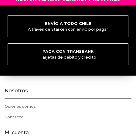
pueden
elegir
en
la
ENVÍO A TODO CHILE
A través de Starken con envío por pagar
página
de
producto
PAGA CON TRANSBANK
Tarjetas de débito y crédito
Nosotros
Quiénes somos
Contacto
Mi cuenta