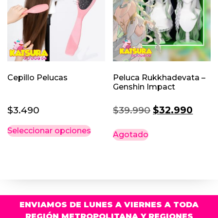
Cepillo Pelucas
Peluca Rukkhadevata –
Genshin Impact
El
El
$
3.490
$
39.990
$
32.990
precio
preci
Este
Seleccionar opciones
Agotado
original
actua
producto
era:
es:
tiene
múltiples
$39.990.
$32.9
variantes.
Las
opciones
ENVIAMOS DE LUNES A VIERNES A TODA
se
REGIÓN METROPOLITANA Y REGIONES