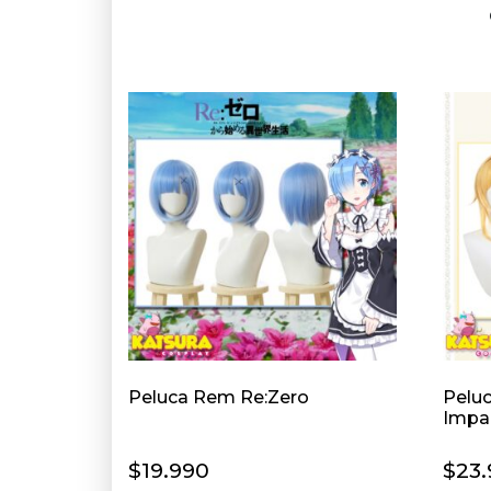
Las
opciones
se
pueden
elegir
en
la
página
de
producto
Peluca Rem Re:Zero
Pelu
Impa
$
19.990
$
23