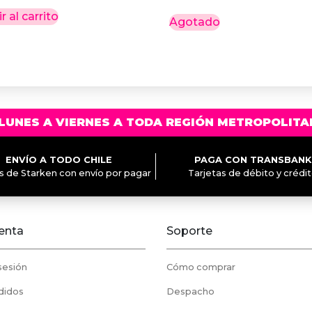
r al carrito
Agotado
LUNES A VIERNES A TODA REGIÓN METROPOLITA
ENVÍO A TODO CHILE
PAGA CON TRANSBANK
és de Starken con envío por pagar
Tarjetas de débito y crédi
enta
Soporte
 sesión
Cómo comprar
didos
Despacho