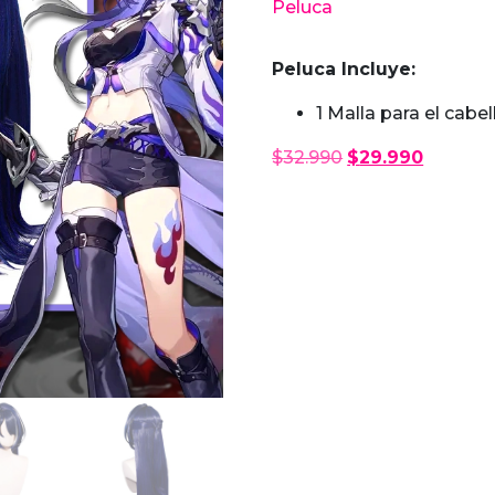
Peluca
Peluca Incluye:
1 Malla para el cabel
El
El
$
32.990
$
29.990
precio
precio
original
actual
era:
es:
$32.990.
$29.990