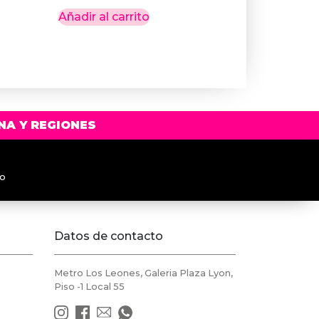
Añadir al carrito
NA Y REGIONES
to
Datos de contacto
Metro Los Leones, Galeria Plaza Lyon,
Piso -1 Local 55