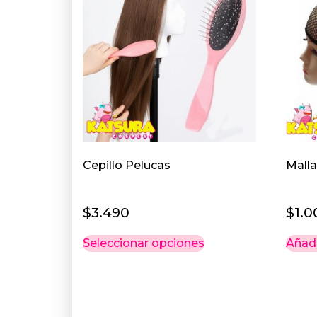
Cepillo Pelucas
Malla
$
3.490
$
1.0
Este
Seleccionar opciones
Añadi
producto
tiene
múltiples
variantes.