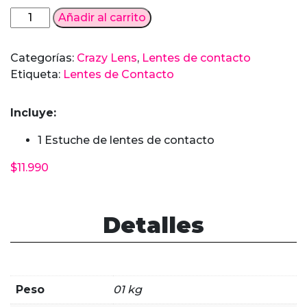
Lentes
Añadir al carrito
de
contacto
Categorías:
Crazy Lens
,
Lentes de contacto
Rainbow
Etiqueta:
Lentes de Contacto
Shading
Fucsia
Incluye:
cantidad
1 Estuche de lentes de contacto
$
11.990
Detalles
Peso
01 kg