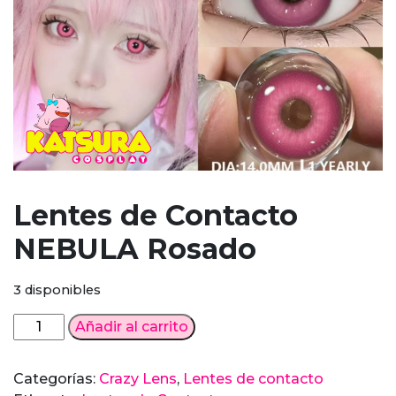
Lentes de Contacto
NEBULA Rosado
3 disponibles
Lentes
Añadir al carrito
de
Contacto
Categorías:
Crazy Lens
,
Lentes de contacto
NEBULA