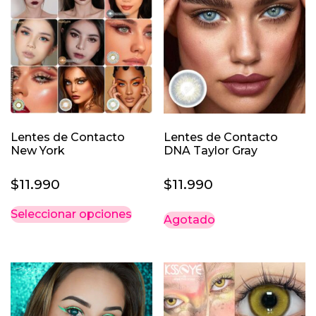
Lentes de Contacto
Lentes de Contacto
New York
DNA Taylor Gray
$
11.990
$
11.990
Este
Seleccionar opciones
Agotado
producto
tiene
múltiples
variantes.
Las
opciones