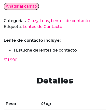
Lentes
Añadir al carrito
de
contacto
Categorías:
Crazy Lens
,
Lentes de contacto
Montreux
Etiqueta:
Lentes de Contacto
Rosados
cantidad
Lente de contacto incluye:
1 Estuche de lentes de contacto
$
11.990
Detalles
Peso
01 kg