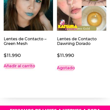
se
pueden
elegir
en
la
página
Lentes de Contacto –
Lentes de Contacto
de
Green Mesh
Dawning Dorado
producto
$
11.990
$
11.990
Añadir al carrito
Agotado