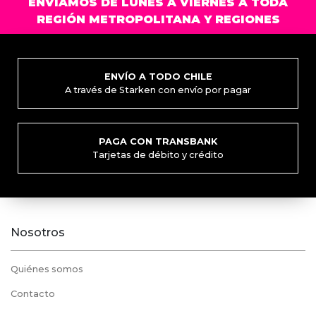
ENVIAMOS DE LUNES A VIERNES A TODA
pueden
REGIÓN METROPOLITANA Y REGIONES
elegir
en
la
página
ENVÍO A TODO CHILE
de
A través de Starken con envío por pagar
producto
PAGA CON TRANSBANK
Tarjetas de débito y crédito
Nosotros
Quiénes somos
Contacto