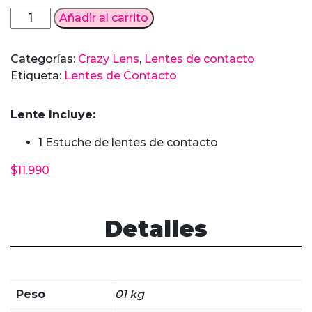
Lentes
Añadir al carrito
de
Contacto
Categorías:
Crazy Lens
,
Lentes de contacto
Mihawk
Etiqueta:
Lentes de Contacto
ONE
PIECE
Lente Incluye:
cantidad
1 Estuche de lentes de contacto
$
11.990
Detalles
Peso
01 kg