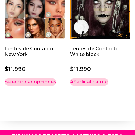
Lentes de Contacto
Lentes de Contacto
New York
White block
$
11.990
$
11.990
Este
Seleccionar opciones
Añadir al carrito
producto
tiene
múltiples
variantes.
Las
opciones
se