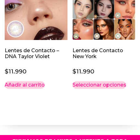
Lentes de Contacto –
Lentes de Contacto
DNA Taylor Violet
New York
$
11.990
$
11.990
Este
Añadir al carrito
Seleccionar opciones
prod
tiene
múlti
varia
Las
opci
se