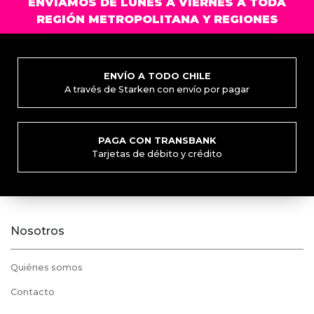
ENVIAMOS DE LUNES A VIERNES A TODA
pued
REGIÓN METROPOLITANA Y REGIONES
elegi
en
la
pági
ENVÍO A TODO CHILE
de
A través de Starken con envío por pagar
prod
PAGA CON TRANSBANK
Tarjetas de débito y crédito
Nosotros
Quiénes somos
Contacto