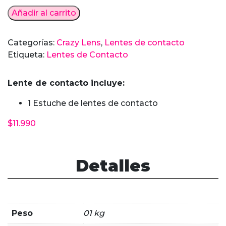
Lentes
Añadir al carrito
de
contacto
Categorías:
Crazy Lens
,
Lentes de contacto
MADRID
Etiqueta:
Lentes de Contacto
Rosado
cantidad
Lente de contacto incluye:
1 Estuche de lentes de contacto
$
11.990
Detalles
Peso
01 kg