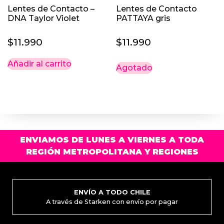
Lentes de Contacto –
Lentes de Contacto
de
DNA Taylor Violet
PATTAYA gris
prod
$
11.990
$
11.990
Añadir al carrito
Agotado
ENVIAMOS DE LUNES A VIERNES A TODA
REGIÓN METROPOLITANA Y REGIONES
ENVÍO A TODO CHILE
A través de Starken con envío por pagar