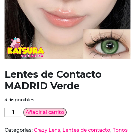
Lentes de Contacto
MADRID Verde
4 disponibles
Lentes
Añadir al carrito
de
Contacto
Categorías:
Crazy Lens
,
Lentes de contacto
,
Tonos
MADRID