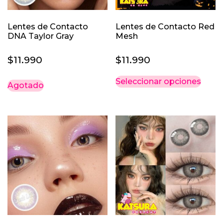
Lentes de Contacto
Lentes de Contacto Red
DNA Taylor Gray
Mesh
$
11.990
$
11.990
Este
Seleccionar opciones
Agotado
prod
tiene
múlti
varia
Las
opci
se
pued
elegi
en
la
pági