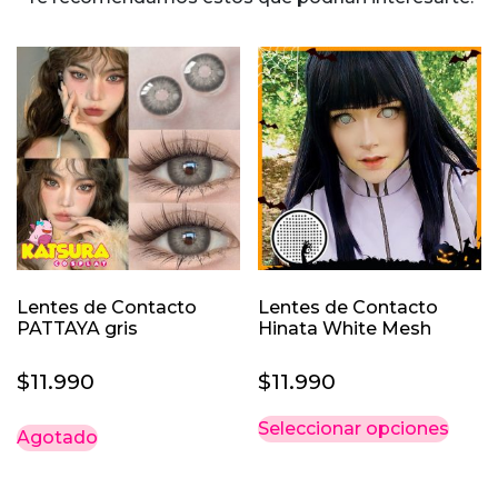
Lentes de Contacto
Lentes de Contacto
PATTAYA gris
Hinata White Mesh
$
11.990
$
11.990
Este
Seleccionar opciones
Agotado
prod
tiene