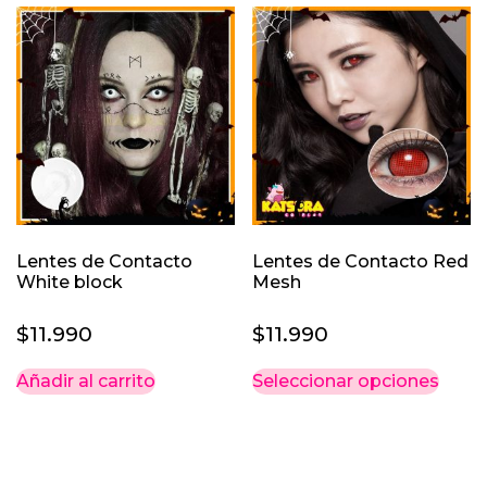
múlti
varia
Las
opci
se
pued
elegi
en
la
pági
Lentes de Contacto
Lentes de Contacto Red
de
White block
Mesh
prod
$
11.990
$
11.990
Este
Añadir al carrito
Seleccionar opciones
prod
tiene
múlti
varia