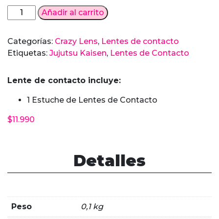
Lentes
Añadir al carrito
de
contacto
Categorías:
Crazy Lens
,
Lentes de contacto
Gojo
Etiquetas:
Jujutsu Kaisen
,
Lentes de Contacto
Satoru
Jujutsu
Lente de contacto incluye:
Kaisen
cantidad
1 Estuche de Lentes de Contacto
$
11.990
Detalles
Peso
0,1 kg