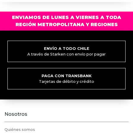
Las
opci
ENVIAMOS DE LUNES A VIERNES A TODA
se
REGIÓN METROPOLITANA Y REGIONES
pued
elegi
en
la
ENVÍO A TODO CHILE
pági
A través de Starken con envío por pagar
de
prod
PAGA CON TRANSBANK
Tarjetas de débito y crédito
Nosotros
Quiénes somos