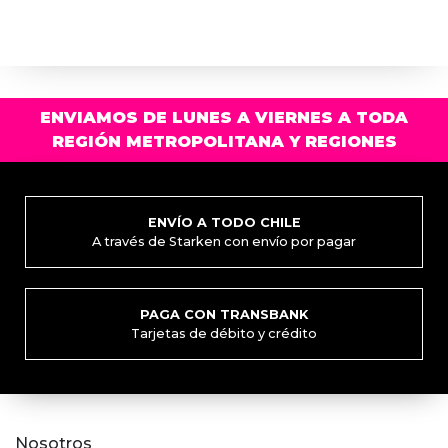
tiene
tiene
múltiples
múlti
variantes.
varia
Las
Las
opciones
opci
ENVIAMOS DE LUNES A VIERNES A TODA
se
se
REGIÓN METROPOLITANA Y REGIONES
pueden
pued
elegir
elegi
en
en
la
la
ENVÍO A TODO CHILE
A través de Starken con envío por pagar
página
pági
de
de
producto
prod
PAGA CON TRANSBANK
Tarjetas de débito y crédito
Nosotros