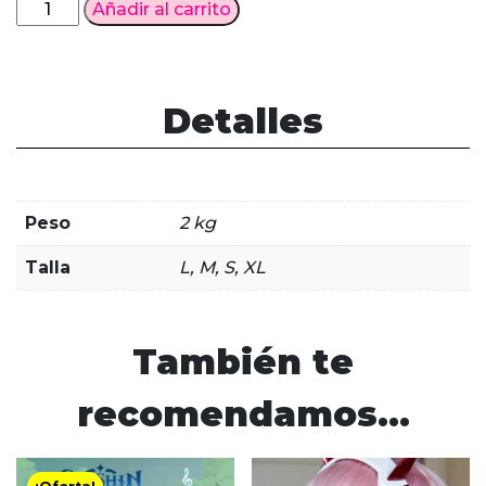
Cosplay
Añadir al carrito
Venti
Genshin
Impact
cantidad
Detalles
Peso
2 kg
Talla
L, M, S, XL
También te
recomendamos…