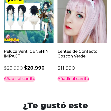
¡Oferta!
Peluca Venti GENSHIN
Lentes de Contacto
IMPACT
Coscon Verde
El
El
$
23.990
$
20.990
$
11.990
precio
precio
Añadir al carrito
Añadir al carrito
original
actual
era:
es:
$23.990.
$20.990.
¿Te gustó este