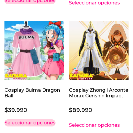
Seleccionar opciones
Seleccionar opciones
producto
prod
tiene
tiene
múltiples
múlti
variantes.
varia
Las
Las
opciones
opci
se
se
pueden
pued
elegir
elegi
en
en
la
la
página
pági
Cosplay Bulma Dragon
Cosplay Zhongli Arconte
de
de
Ball
Morax Genshin Impact
producto
prod
$
39.990
$
89.990
Este
Este
Seleccionar opciones
Seleccionar opciones
producto
prod