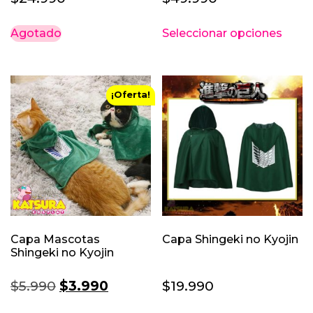
Este
Agotado
Seleccionar opciones
prod
tiene
múlti
varia
¡Oferta!
Las
opci
se
pued
elegi
en
la
pági
Capa Mascotas
Capa Shingeki no Kyojin
de
Shingeki no Kyojin
prod
El
El
$
5.990
$
3.990
$
19.990
precio
precio
Este