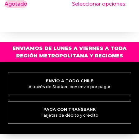
Agotado
Seleccionar opciones
original
actual
prod
era:
es:
tiene
múlti
$5.990.
$3.990.
varia
Las
opci
ENVIAMOS DE LUNES A VIERNES A TODA
se
REGIÓN METROPOLITANA Y REGIONES
pued
elegi
en
la
ENVÍO A TODO CHILE
A través de Starken con envío por pagar
pági
de
prod
PAGA CON TRANSBANK
Tarjetas de débito y crédito