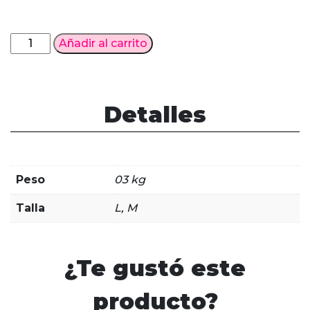
Cosplay
Añadir al carrito
Kaguya-
sama:
Love
Is
Detalles
War
cantidad
Peso
03 kg
Talla
L, M
¿Te gustó este
producto?