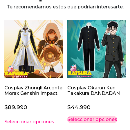
Te recomendamos estos que podrían interesarte.
Cosplay Zhongli Arconte
Cosplay Okarun Ken
Morax Genshin Impact
Takakura DANDADAN
$
89.990
$
44.990
Este
Este
Seleccionar opciones
Seleccionar opciones
producto
prod