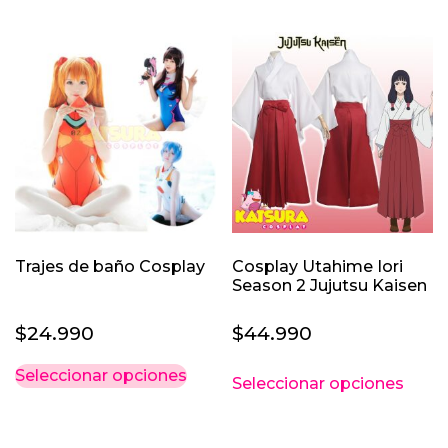
tiene
tiene
múltiples
múlti
variantes.
varia
Las
Las
opciones
opci
se
se
pueden
pued
elegir
elegi
en
en
la
la
página
pági
Trajes de baño Cosplay
Cosplay Utahime Iori
de
de
Season 2 Jujutsu Kaisen
producto
prod
$
24.990
$
44.990
Este
Este
Seleccionar opciones
Seleccionar opciones
producto
prod
tiene
tiene
múltiples
múlti