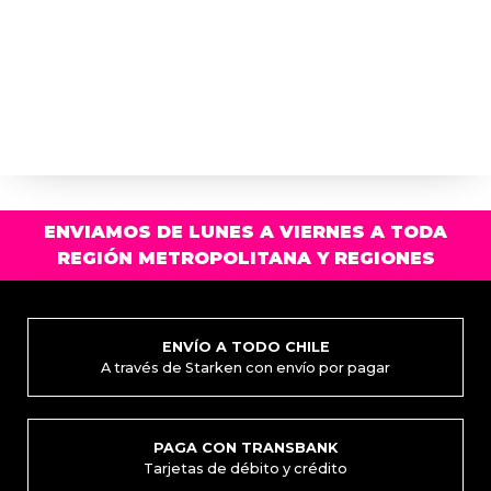
variantes.
varia
Las
Las
opciones
opci
se
se
pueden
pued
elegir
elegi
en
en
la
la
página
pági
ENVIAMOS DE LUNES A VIERNES A TODA
de
de
REGIÓN METROPOLITANA Y REGIONES
producto
prod
ENVÍO A TODO CHILE
A través de Starken con envío por pagar
PAGA CON TRANSBANK
Tarjetas de débito y crédito