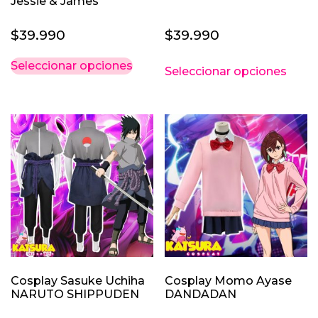
Jessie & James
$
39.990
$
39.990
Este
Este
Seleccionar opciones
Seleccionar opciones
producto
prod
tiene
tiene
múltiples
múlti
variantes.
varia
Las
Las
opciones
opci
se
se
pueden
pued
elegir
elegi
en
en
la
la
página
pági
Cosplay Sasuke Uchiha
Cosplay Momo Ayase
de
de
NARUTO SHIPPUDEN
DANDADAN
producto
prod