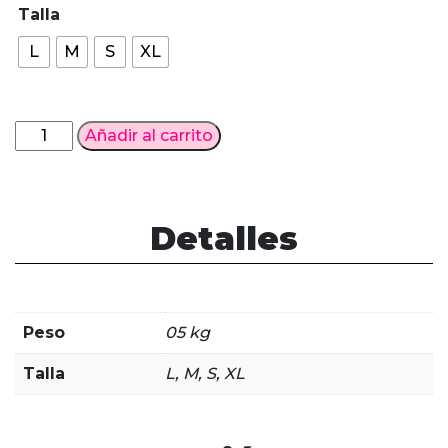
Talla
L
M
S
XL
Cosplay
Añadir al carrito
Harley
Quinn
Suicide
Squad
Detalles
ISEKAI
cantidad
Peso
05 kg
Talla
L, M, S, XL