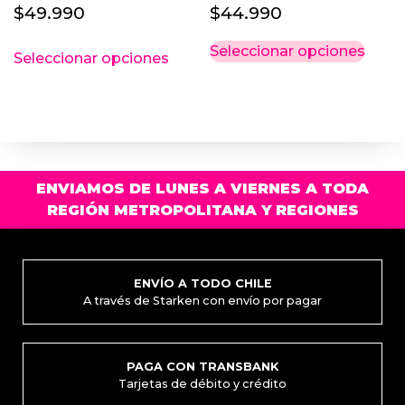
$
49.990
$
44.990
Este
Este
Seleccionar opciones
Seleccionar opciones
producto
prod
tiene
tiene
múltiples
múlti
variantes.
varia
Las
Las
opciones
opci
ENVIAMOS DE LUNES A VIERNES A TODA
se
se
REGIÓN METROPOLITANA Y REGIONES
pueden
pued
elegir
elegi
en
en
la
la
ENVÍO A TODO CHILE
A través de Starken con envío por pagar
página
pági
de
de
producto
prod
PAGA CON TRANSBANK
Tarjetas de débito y crédito