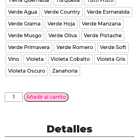
Tierra Quemada
Turquesa
Tutti Frutti
Verde Agua
Verde Country
Verde Esmeralda
Verde Grama
Verde Hoja
Verde Manzana
Verde Musgo
Verde Oliva
Verde Pistache
Verde Primavera
Verde Romero
Verde Soft
Vino
Violeta
Violeta Cobalto
Violeta Gris
Violeta Oscuro
Zanahoria
Acrilex
Añadir al carrito
Pintura
Acrílica
Colores
60ML
Detalles
cantidad